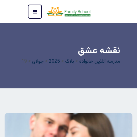
نقشه عشق
مدرسه آنلاین خانواده
>
بلاگ
>
2025
>
جولای
>
19